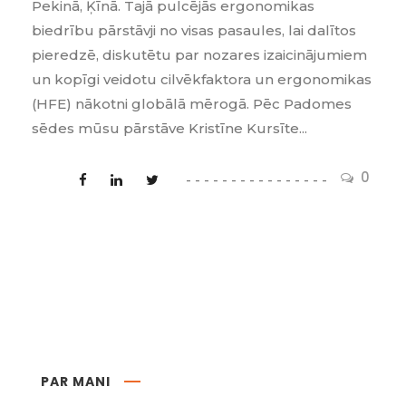
Pekinā, Ķīnā. Tajā pulcējās ergonomikas
biedrību pārstāvji no visas pasaules, lai dalītos
pieredzē, diskutētu par nozares izaicinājumiem
un kopīgi veidotu cilvēkfaktora un ergonomikas
(HFE) nākotni globālā mērogā. Pēc Padomes
sēdes mūsu pārstāve Kristīne Kursīte...
0
PAR MANI