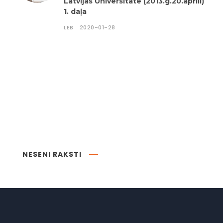
Latvijas Universitātē (2013.g.20.aprīlī)
1. daļa
LEB
2020-01-28
NESENI RAKSTI