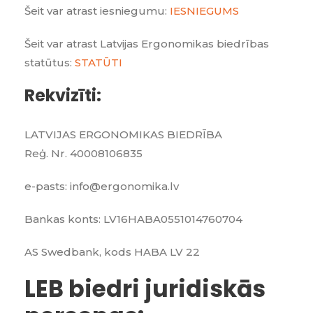
Šeit var atrast iesniegumu:
IESNIEGUMS
Šeit var atrast Latvijas Ergonomikas biedrības
statūtus:
STATŪTI
Rekvizīti:
LATVIJAS ERGONOMIKAS BIEDRĪBA
Reģ. Nr. 40008106835
e-pasts: info@ergonomika.lv
Bankas konts: LV16HABA0551014760704
AS Swedbank, kods HABA LV 22
LEB biedri juridiskās