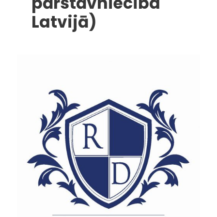
pārstāvniecība
Latvijā)