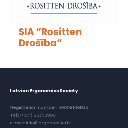
SIA “Rositten
Drošība”
Latvian Ergonomics Society
Registration number: 40008106835
Tel.:
(+371) 23303999
e-mail:
info@ergonomika.lv