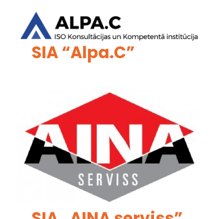
SIA “Alpa.C”
SIA „AINA serviss”