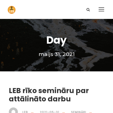
Day
maijs 31, 2021
LEB rīko semināru par
attālināto darbu
LEB
2021-05-31
SEMINĀRI