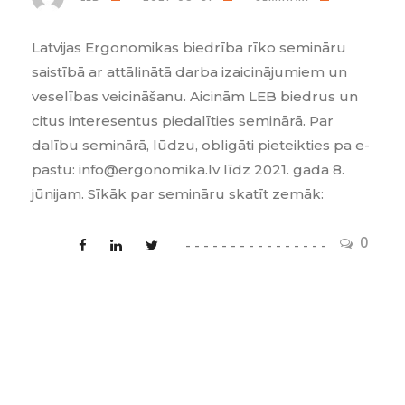
Latvijas Ergonomikas biedrība rīko semināru
saistībā ar attālinātā darba izaicinājumiem un
veselības veicināšanu. Aicinām LEB biedrus un
citus interesentus piedalīties seminārā. Par
dalību seminārā, lūdzu, obligāti pieteikties pa e-
pastu: info@ergonomika.lv līdz 2021. gada 8.
jūnijam. Sīkāk par semināru skatīt zemāk:
0